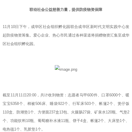
联动社会公益慈善力量，提供防疫物资保障
11月10日下午，成华区社会组织孵化园联合成华区新时代文明实践中心发
起防疫物资筹集。爱心企业、热心市民通过各种渠道将捐赠物资汇集至成华
区社会组织孵化园。
截至11月11日20:00，共计收到物资：志愿者马甲600件、口罩6000个、暖
宝宝6358个、棉被506床、睡袋922个、行军床503个、帐篷2个、煲仔饭
110盒、防潮垫1个、方便面237盒13包、火腿肠27袋、矿泉水120瓶、气垫2
个、功能饮料10瓶、葡萄糖补水液11瓶、饼干4盒、帐篷2个、大床垫1个、
电热毯1个、乳胶垫1个。