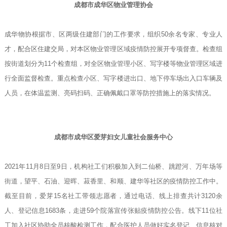
成都市成华区物业管理协会
成华物协根据市、区两级住建部门的工作要求，组织50余名专家、专业人
才，配合区住建交局，对本区物业管理区域疫情防控展开专项督查。检查组
按街道划分为11个检查组，对全区物业管理小区、写字楼等物业管理区域进
行全面监督检查。重点检查小区、写字楼进出口、地下停车场出入口车辆及
人员，在体温监测、亮码扫码、正确佩戴口罩等防控措施上的落实情况。
成都市成华区爱芽妇女儿童社会服务中心
2021年11月8日至9日，机构社工们积极加入到二仙桥、跳蹬河、万年场等
街道，望平、石油、迎晖、菽香里、和顺、建华等社区的疫情防控工作中。
截至目前，爱芽15名社工带领志愿者，通过电话、线上排查共计3120余
人、登记信息1683条，走进59个院落宣传张贴疫情防控公告。线下11位社
工加入社区协助全员核酸检测工作，配合医护人员做好实名登记、信息核对