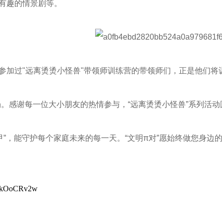
动有趣的情景剧等。
日参加过"远离烫烫小怪兽"带领师训练营的带领师们，正是他们
。感谢每一位大小朋友的热情参与，“远离烫烫小怪兽”系列活动
甲”，能守护每个家庭未来的每一天。“文明π对”愿始终做您身
7TkOoCRv2w