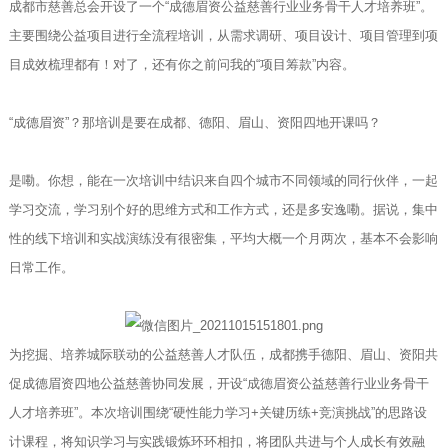
成都市慈善总会开设了一个“成德眉资公益慈善行业业务骨干人才培养班”。
主要围绕公益项目进行全流程培训，从需求调研、项目设计、项目管理到项
目成效梳理都有！对了，还有你之前问我的“项目筹款”内容。
“成德眉资”？那培训是要在成都、德阳、眉山、资阳四地开课吗？
是嘞。你想，能在一次培训中结识来自四个城市不同领域的同行伙伴，一起
学习交流，学习别个好的思维方式和工作方式，还是多安逸嘞。据说，集中
性的线下培训和实战演练没有很密集，平均大概一个月两次，基本不会影响
日常工作。
为挖掘、培养城际联动的公益慈善人才队伍，成都携手德阳、眉山、资阳共
促成德眉资四地公益慈善协同发展，开设“成德眉资公益慈善行业业务骨干
人才培养班”。本次培训围绕“硬性能力学习+关键历练+竞演挑战”的思路设
计课程，将知识学习与实践锻炼环环相扣，将团队共进与个人成长有效融